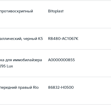
 противоскрипный
Bitoplast
аллический, черный K5
R8480-AC1067K
ка для иммобилайзера
A0000000855
5/95 Lux
передний правый Rio
86832-H0500