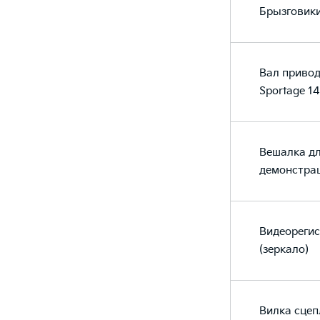
Брызговики
Вал приво
Sportage 14
Вешалка дл
демонстра
Видеореги
(зеркало)
Вилка сцеп