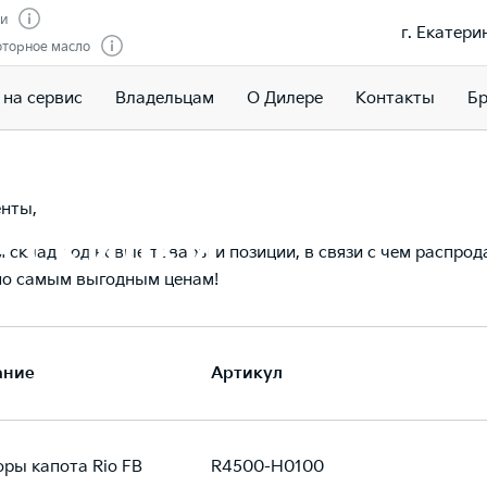
ти
г. Екатери
оторное масло
 на сервис
Владельцам
О Дилере
Контакты
Бр
запчасти/аксессуары
енты,
 скидки
склад под новые товары и позиции, в связи с чем распро
 по самым выгодным ценам!
ание
Артикул
ры капота Rio FB
R4500-H0100