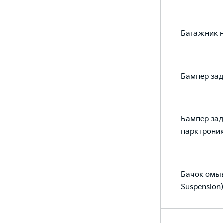
Багажник н
Бампер зад
Бампер зад
парктрони
Бачок омыв
Suspension)