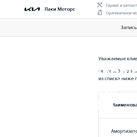
Сервис и запчас
Лаки Моторс
Оригинальное м
Запись
Главная
Спецпредложения
Максимальные скидки на 
Уважаемые кли
Максимальные
мы освобождаем 
из списка ниже
на запчасти/
аксессуары
Наименов
Последняя цена на ряд товаров
Амортизато