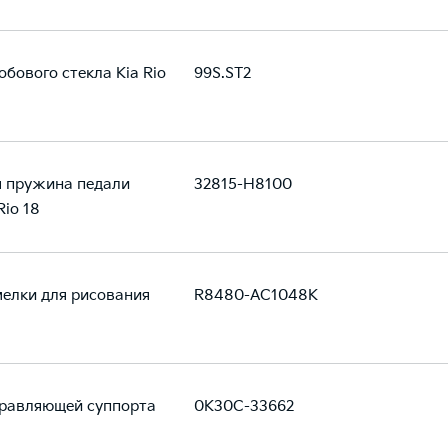
обового стекла Кia Rio
99S.ST2
я пружина педали
32815-H8100
Rio 18
елки для рисования
R8480-AC1048K
правляющей суппорта
0K30C-33662