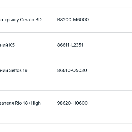
а крышу Cerato BD
R8200-M6000
ний K5
86611-L2351
ний Seltos 19
86610-Q5030
к
ателя Rio 18 (High
98620-H0600