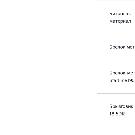
Битопласт
материал
Брелок мет
Брелок-мет
StarLine I9
Брызговик 
18 5DR