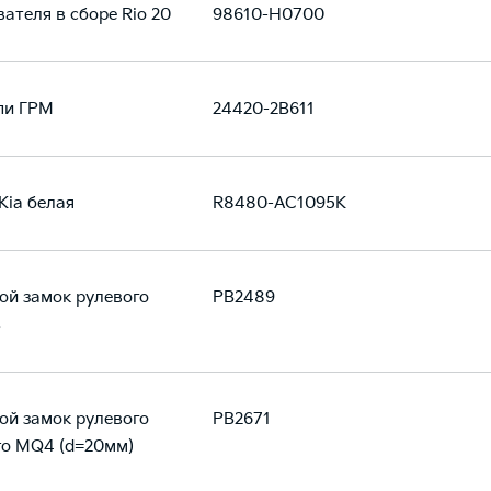
ателя в сборе Rio 20
98610-H0700
пи ГРМ
24420-2B611
Kia белая
R8480-AC1095K
й замок рулевого
PB2489
B
й замок рулевого
PB2671
to MQ4 (d=20мм)