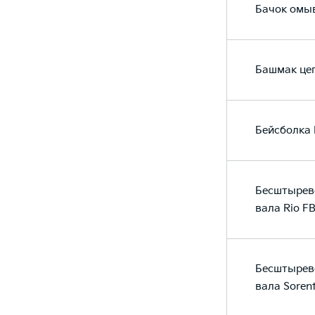
Бачок омыв
Башмак це
Бейсболка 
Бесштырево
вала Rio F
Бесштырево
вала Soren