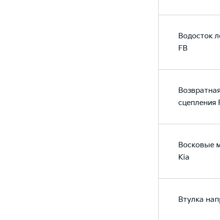
Водосток л
FB
Возвратна
сцепления 
Восковые м
Kia
Втулка на